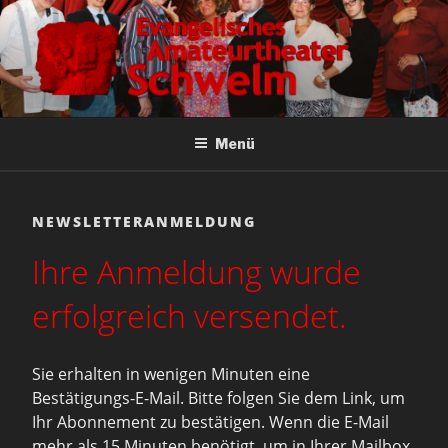
Zum
Inhalt
springen
EVANGELISCHES
Wir lieben Theater!
Menü
AMATEURTHEATER
SCHWELM
NEWSLETTERANMELDUNG
Ihre Anmeldung wurde
erfolgreich versendet.
Sie erhalten in wenigen Minuten eine
Bestätigungs-E-Mail.
Bitte folgen Sie dem Link, um
Ihr Abonnement zu bestätigen. Wenn die E-Mail
mehr als 15 Minuten benötigt, um in Ihrer Mailbox