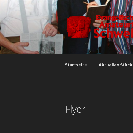
Zum
Inhalt
springen
EVANGELI
Wir lieben Theater!
SCHWELM
Startseite
Aktuelles Stück
Flyer