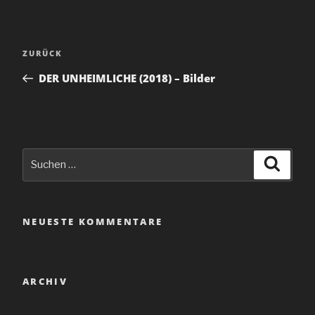
Beitragsnavigation
Vorheriger
ZURÜCK
Beitrag
DER UNHEIMLICHE (2018) – Bilder
Suche
Suche
nach:
NEUESTE KOMMENTARE
ARCHIV